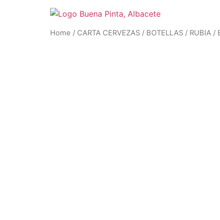
Ir
al
contenido
Home
/
CARTA CERVEZAS
/
BOTELLAS
/
RUBIA
/ 