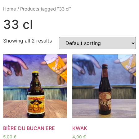
Home
/ Products tagged “33 cl”
33 cl
Showing all 2 results
BIÈRE DU BUCANIERE
KWAK
5,00
€
4,00
€