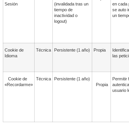
Sesión
(invalidada tras un
en cada 
tiempo de
se auto i
inactividad o
un tiemp
logout)
Cookie de
Técnica
Persistente (1 año)
Propia
Identific
Idioma
las petic
Cookie de
Técnica
Persistente (1 año)
Permitir 
«Recordarme»
Propia
autentica
usuario 