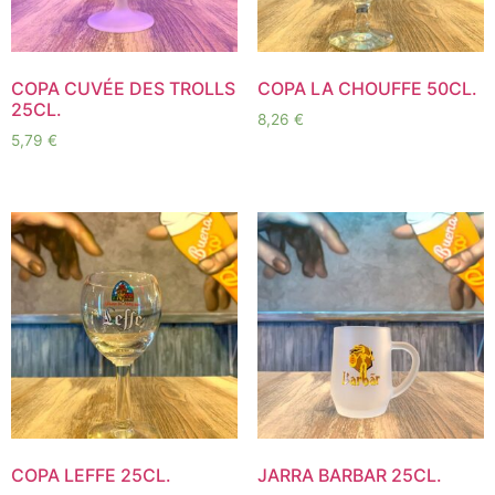
COPA CUVÉE DES TROLLS
COPA LA CHOUFFE 50CL.
25CL.
8,26
€
5,79
€
COPA LEFFE 25CL.
JARRA BARBAR 25CL.