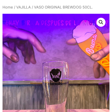
Home
/
VAJILLA
/ VASO ORIGINAL BREWDOG 50CL.