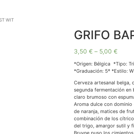
ST WIT
GRIFO BA
3,50
€
–
5,00
€
*Origen: Bélgica *Tipo: T
*Graduación: 5º *Estilo: Wi
Cerveza artesanal belga, 
segunda fermentación en bo
claro brumoso con espuma
Aroma dulce con dominio de
de naranja, matices de fru
combinación de los cítrico
del trigo, amargor sutil y
Bruyne puso los cimientos