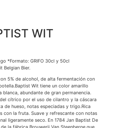
PTIST WIT
rigo *Formato: GRIFO 30cl y 50cl
t Belgian Bier.
con 5% de alcohol, de alta fermentación con
tella.Baptist Wit tiene un color amarillo
 blanca, abundante de gran permanencia.
l cítrico por el uso de cilantro y la cáscara
ta de hueso, notas especiadas y trigo.Rica
s con la fruta. Suave y refrescante con notas
 final ligeramente seco. En 1784 Jan Baptist De
 de la fábrica Brouwerij Van Steenberge,que